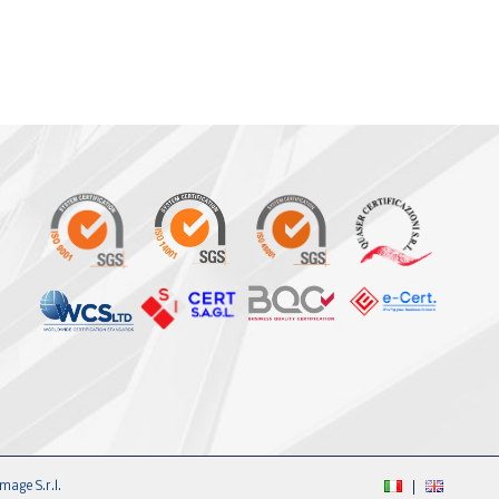
mage S.r.l.