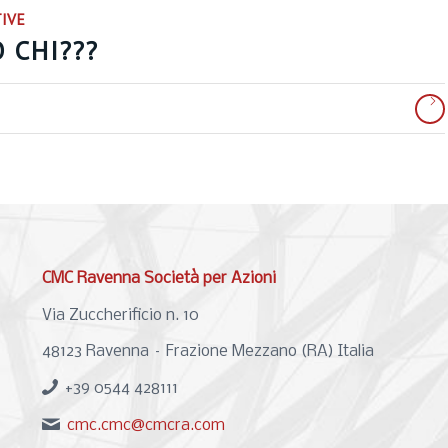
TIVE
 CHI???
CMC Ravenna Società per Azioni
Via Zuccherificio n. 10
48123 Ravenna – Frazione Mezzano (RA) Italia
+39 0544 428111
cmc.cmc@cmcra.com