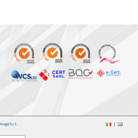
mage S.r.l.