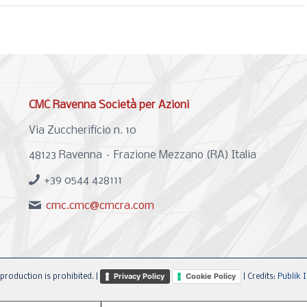
CMC Ravenna Società per Azioni
Via Zuccherificio n. 10
48123 Ravenna – Frazione Mezzano (RA) Italia
+39 0544 428111
cmc.cmc@cmcra.com
Privacy Policy
Cookie Policy
production is prohibited. |
| Credits:
Publik I