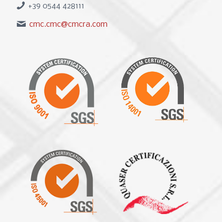
+39 0544 428111
cmc.cmc@cmcra.com