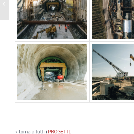
AV/AC Milano – Verona (Appalto
1)
< torna a tutti i
PROGETTI