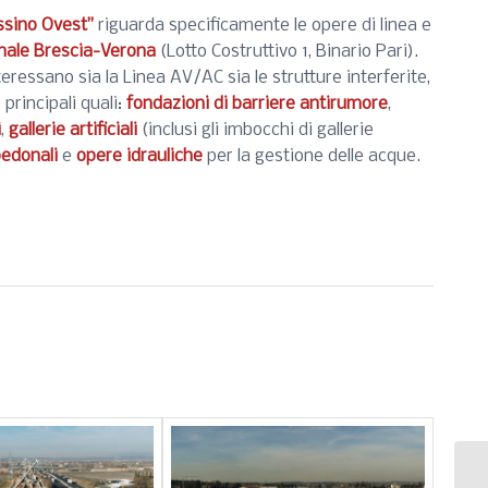
ssino Ovest”
riguarda specificamente le opere di linea e
onale Brescia-Verona
(Lotto Costruttivo 1, Binario Pari).
teressano sia la Linea AV/AC sia le strutture interferite,
principali quali:
fondazioni di barriere antirumore
,
i
,
gallerie artificiali
(inclusi gli imbocchi di gallerie
pedonali
e
opere idrauliche
per la gestione delle acque.
Re