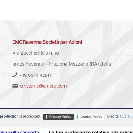
CMC Ravenna Società per Azioni
Via Zuccherificio n. 10
48123 Ravenna – Frazione Mezzano (RA) Italia
+39 0544 428111
cmc.cmc@cmcra.com
Privacy Policy
Cookie Policy
production is prohibited. |
| Credits:
Publik I
iva sulla raccolta
Le tue preferenze relative alla priva