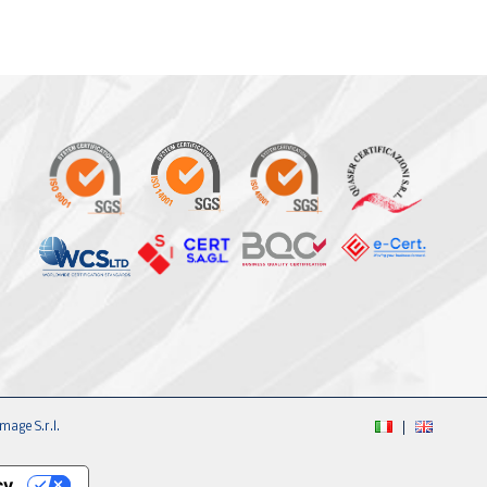
mage S.r.l.
cy