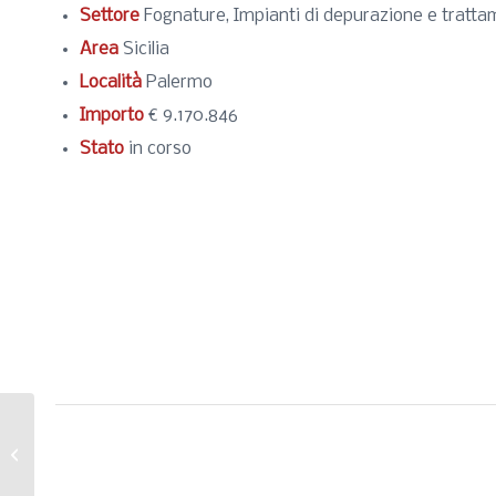
Settore
Fognature, Impianti di depurazione e tratt
Area
Sicilia
Località
Palermo
Importo
€ 9.170.846
Stato
in corso
Collettore emissario sud-orientale
della città di Palermo