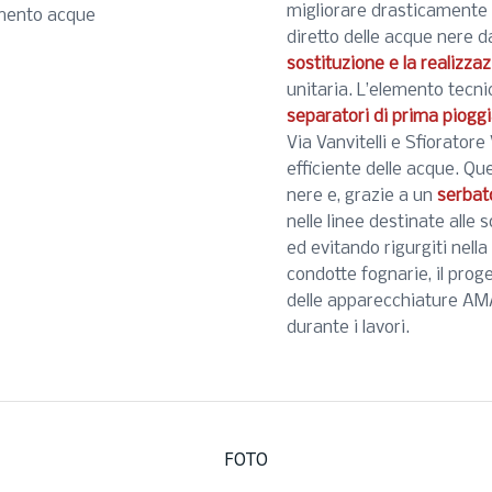
migliorare drasticamente 
amento acque
diretto delle acque nere d
sostituzione e la realizza
unitaria. L’elemento tecni
separatori di prima piogg
Via Vanvitelli e Sfiorator
efficiente delle acque. Qu
nere e, grazie a un
serbat
nelle linee destinate alle 
ed evitando rigurgiti nella
condotte fognarie, il prog
delle apparecchiature A
durante i lavori.
FOTO