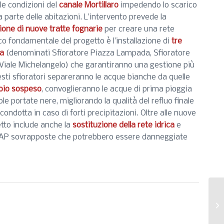
le condizioni del
canale Mortillaro
impedendo lo scarico
a parte delle abitazioni. L’intervento prevede la
zione di nuove tratte fognarie
per creare una rete
co fondamentale del progetto è l’installazione di
tre
ia
(denominati Sfioratore Piazza Lampada, Sfioratore
e Viale Michelangelo) che garantiranno una gestione più
esti sfioratori separeranno le acque bianche da quelle
oio sospeso
, convoglieranno le acque di prima pioggia
sole portate nere, migliorando la qualità del refluo finale
 condotta in caso di forti precipitazioni. Oltre alle nuove
etto include anche la
sostituzione della rete idrica
e
MAP sovrapposte che potrebbero essere danneggiate
SS
me
st