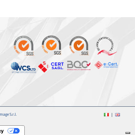
mage S.r.l.
cy