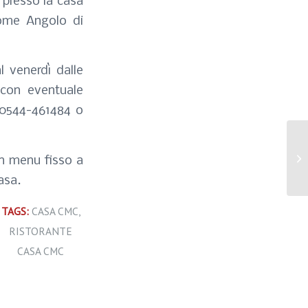
e presso la casa
ome Angolo di
l venerdì dalle
 con eventuale
: 0544-461484 o
Cm
un menu fisso a
de
asa.
TAGS:
CASA CMC
,
RISTORANTE
CASA CMC