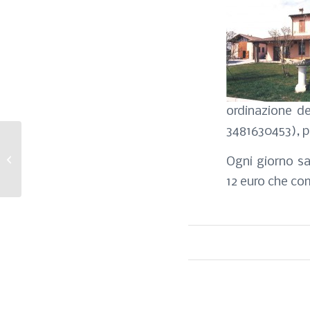
ordinazione de
3481630453), pe
Nasce Acr, società per la
produzione e
Ogni giorno sa
commercializzazione di
12 euro che co
calcestruzzi...