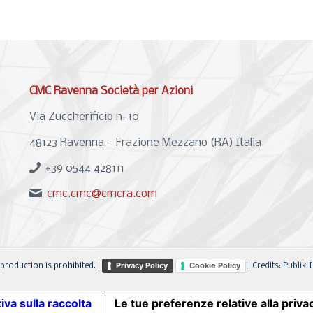
CMC Ravenna Società per Azioni
Via Zuccherificio n. 10
48123 Ravenna – Frazione Mezzano (RA) Italia
+39 0544 428111
cmc.cmc@cmcra.com
Privacy Policy
Cookie Policy
production is prohibited. |
| Credits:
Publik I
iva sulla raccolta
Le tue preferenze relative alla priva