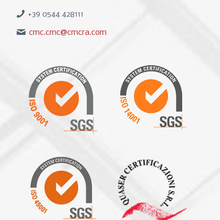
+39 0544 428111
cmc.cmc@cmcra.com