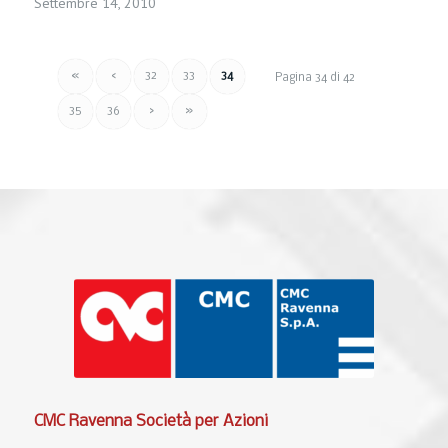
Settembre 14, 2010
«
‹
32
33
34
Pagina 34 di 42
35
36
›
»
CMC Ravenna Società per Azioni