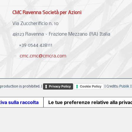
CMC Ravenna Società per Azioni
Via Zuccherificio n. 10
48123 Ravenna – Frazione Mezzano (RA) Italia
+39 0544 428111
cmc.cmc@cmcra.com
Privacy Policy
Cookie Policy
production is prohibited. |
| Credits:
Publik I
iva sulla raccolta
Le tue preferenze relative alla priva