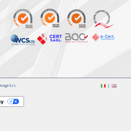
mage S.r.l.
cy